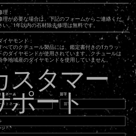
修理：
修理が必要な場合は、下記のフォームからご連絡くだ
さい。1年以内の石材除去修理は無料です。
ダイヤモンド：
すべてのクチュール製品には、鑑定書付きの1カラッ
トのダイヤモンドが使用されています。クチュールは
紛争地域産のダイヤモンドを使用していません。
カスタマー
サポート
ストネーム
苗字
*
ージ
*