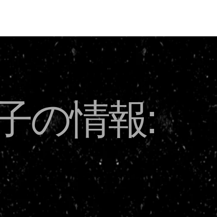
USD
子の情報: