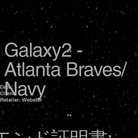
Galaxy2 -
Atlanta Braves/
Navy
Date:
Client:
Retailer: Webster