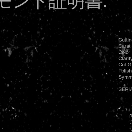
モンド証明書:
Cuttin
Carat 
Color
Clari
Cut G
Polis
Symm
SERI