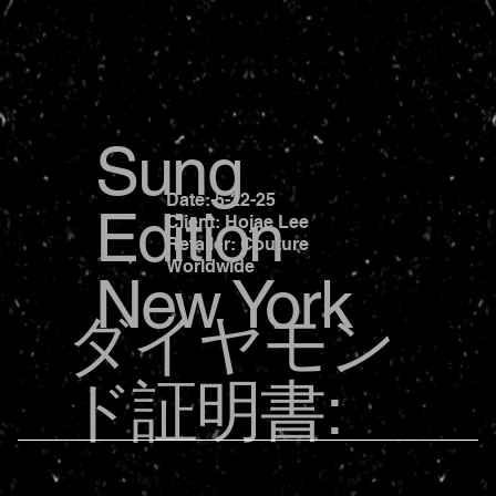
Sung
Date: 5-22-25
Edition
Client: Hojae Lee
Retailer: Couture
Worldwide
New York
ダイヤモン
ド証明書: