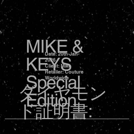
MIKE &
Date: 20th-Jan-
KEYS
2026
Client: Mike
Retailer: Couture
Special
Worldwide
ダイヤモン
Edition
ド証明書: