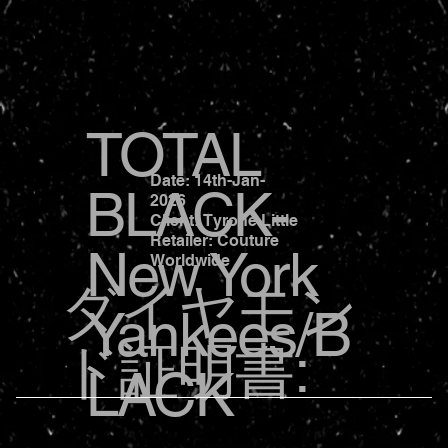
TOTAL
Date: 14th-Jan-
BLACK-
2026
Client: Tyrone Little
Retailer: Couture
New York
Worldwide
ダイヤモン
Yankees/B
ド証明書:
LACK