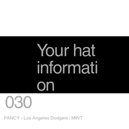
Your hat
informati
on
030
FANCY - Los Angeles Dodgers / MINT