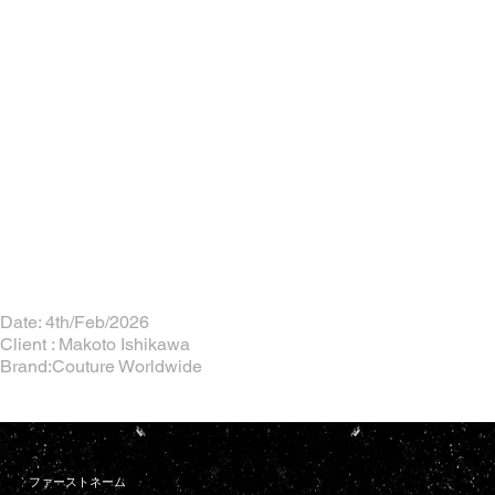
Date: 4th/Feb/2026
Client : Makoto Ishikawa
Brand:Couture Worldwide
ファーストネーム