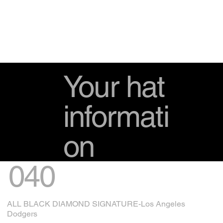
Your hat
informati
on
040
ALL BLACK DIAMOND SIGNATURE-Los Angeles
Dodgers