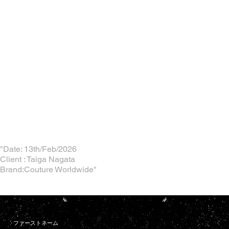
"Date: 13th/Feb/2026
Client : Taiga Nagata
Brand:Couture Worldwide"
ファーストネーム