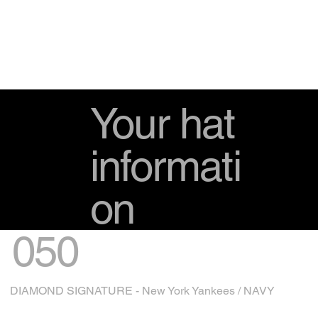
Your hat
informati
on
050
DIAMOND SIGNATURE - New York Yankees / NAVY