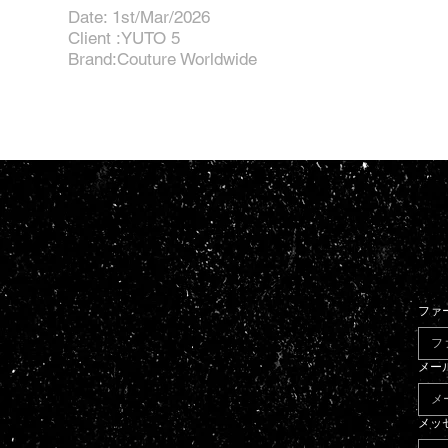
Date: 1st/Mar/2026
Client :YUTO 5
Brand:Couture Worldwide
ファ
メー
メッ