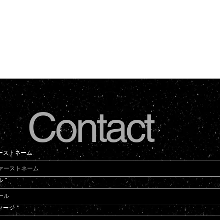
Contact
ーストネーム
ル
*
セージ
*