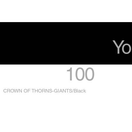
Yo
100
CROWN OF THORNS-GIANTS/Black