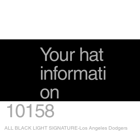
Your hat
informati
on
10158
ALL BLACK LIGHT SIGNATURE-Los Angeles Dodgers