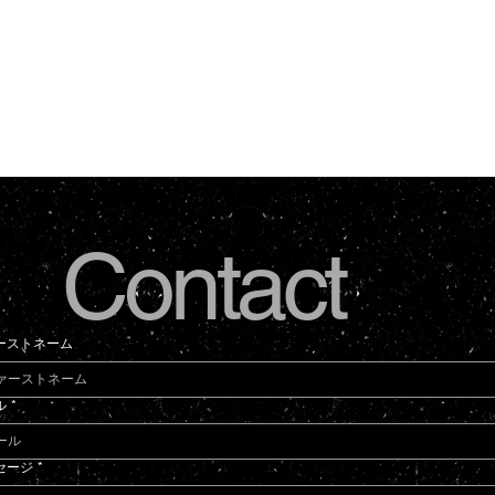
Contact
ーストネーム
ル
*
セージ
*