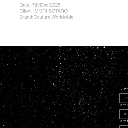
Date: 7th/Dec/2025
Client :MORI SOTARO
Brand:Couture Worldwide
ファ
メー
メッ