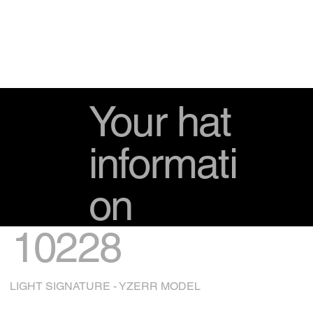
Your hat
informati
on
10228
LIGHT SIGNATURE - YZERR MODEL