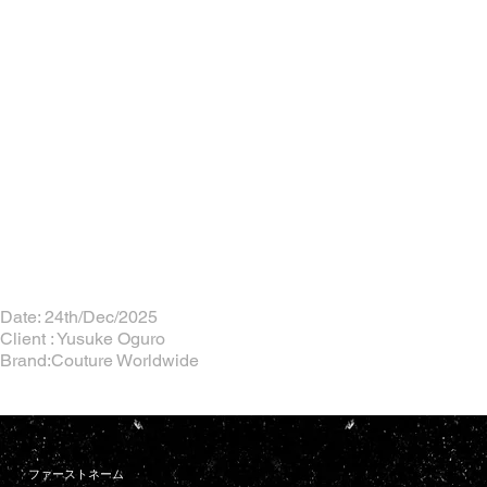
Date: 24th/Dec/2025
Client : Yusuke Oguro
Brand:Couture Worldwide
ファーストネーム