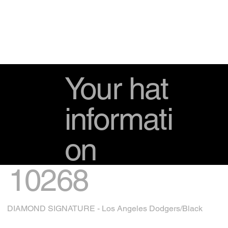
Your hat
informati
on
10268
DIAMOND SIGNATURE - Los Angeles Dodgers/Black