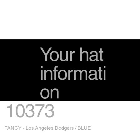
Your hat
informati
on
10373
FANCY - Los Angeles Dodgers / BLUE