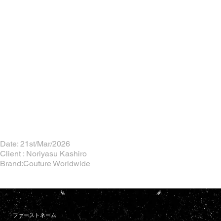
Date: 21st/Mar/2026
Client : Noriyasu Kashiro
Brand:Couture Worldwide
ファーストネーム