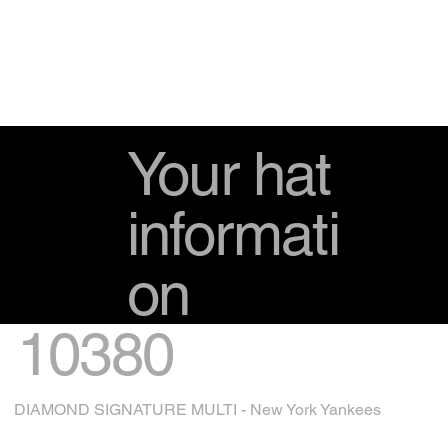
Your hat
informati
on
10380
DIAMOND SIGNATURE MULTI - New York Yankees