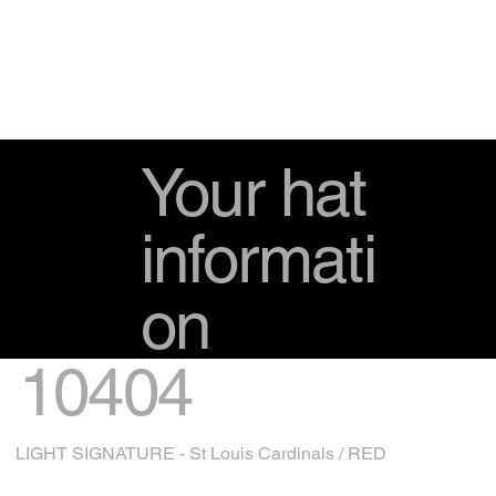
Your hat
informati
on
10404
LIGHT SIGNATURE - St Louis Cardinals / RED