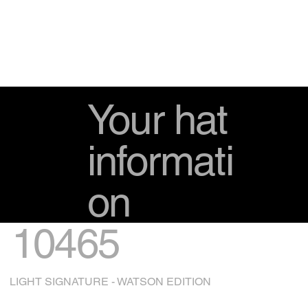
Your hat
informati
on
10465
LIGHT SIGNATURE - WATSON EDITION