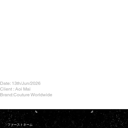
Date: 13th/Jun/2026
Client : Aoi Mai
Brand:Couture Worldwide
ファーストネーム