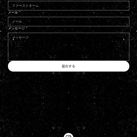
メール
*
メッセージ
*
提出する