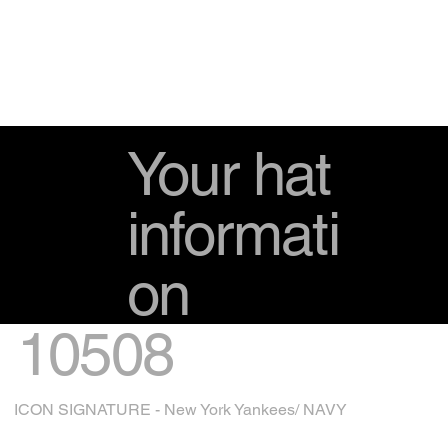
Your hat
informati
on
10508
ICON SIGNATURE - New York Yankees/ NAVY