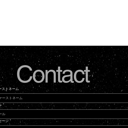
Contact
ーストネーム
ル
*
セージ
*