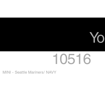
Yo
10516
MINI - Seattle Mariners/ NAVY