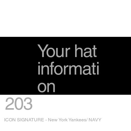
Your hat
informati
on
203
ICON SIGNATURE - New York Yankees/ NAVY