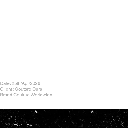
Date: 25th/Apr/2026
Client : Soutaro Oura
Brand:Couture Worldwide
ファーストネーム