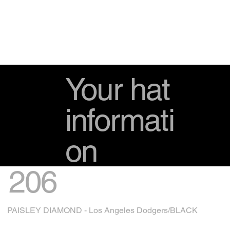
Your hat
informati
on
206
PAISLEY DIAMOND - Los Angeles Dodgers/BLACK