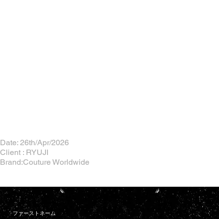
Date: 26th/Apr/2026
Client : RYUJI
Brand:Couture Worldwide
ファーストネーム