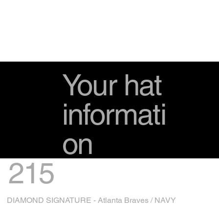
Your hat
informati
on
215
DIAMOND SIGNATURE - Atlanta Braves / NAVY