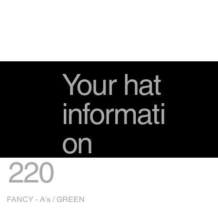
Your hat
informati
on
220
FANCY - A's / GREEN