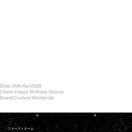
Date: 30th/Apr/2026
Client :Happy Birthday Shoma
Brand:Couture Worldwide
ファーストネーム