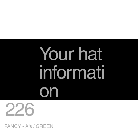
Your hat
informati
on
226
FANCY - A's / GREEN