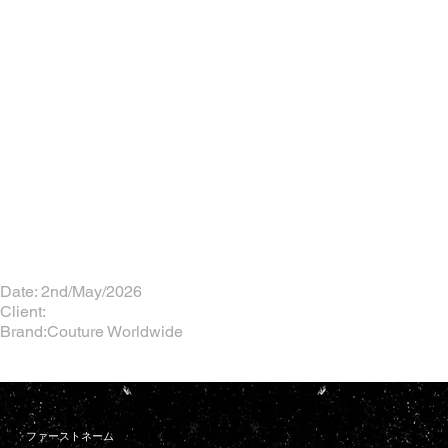
Date: 2nd/May/2026
Client:
Brand:Couture Worldwide
ファーストネーム