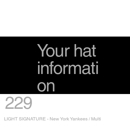
Your hat
informati
on
229
LIGHT SIGNATURE - New York Yankees / Multi