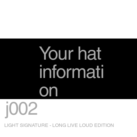
Your hat
informati
on
j002
LIGHT SIGNATURE - LONG LIVE LOUD EDITION