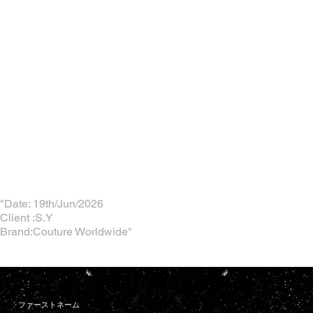
"Date: 19th/Jun/2026
Client :S.Y
Brand:Couture Worldwide"
ファーストネーム