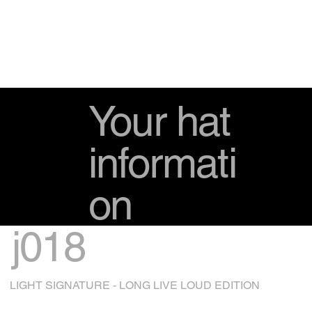
Your hat
informati
on
j018
LIGHT SIGNATURE - LONG LIVE LOUD EDITION