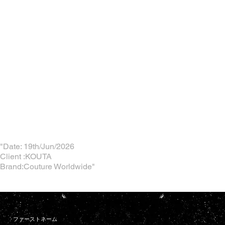
"Date: 19th/Jun/2026
Client :KOUTA
Brand:Couture Worldwide"
ファーストネーム