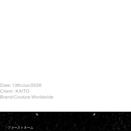
Date: 13th/Jun/2026
Client : KAITO
Brand:Couture Worldwide
ファーストネーム