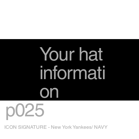
Your hat
informati
on
p025
ICON SIGNATURE - New York Yankees/ NAVY