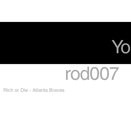
Yo
rod007
Rich or Die - Atlanta Braves