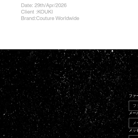
Date: 29th/Apr/2026
Client :KOUKI
Brand:Couture Worldwide
ファ
メー
メッ