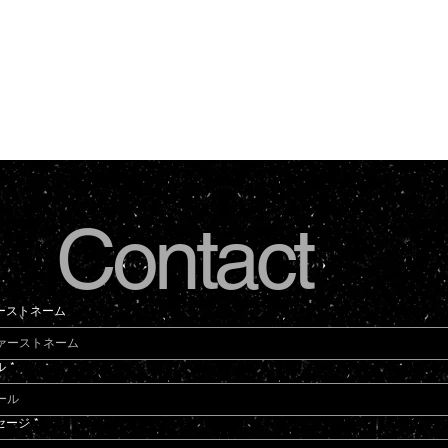
Contact
ーストネーム
ル
*
セージ
*