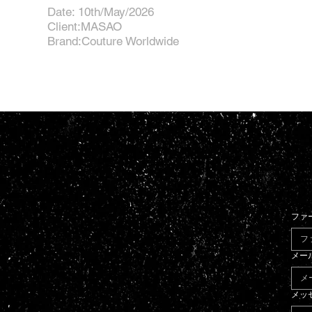
Date: 10th/May/2026
Client:MASAO
Brand:Couture Worldwide
ファ
メー
メッ