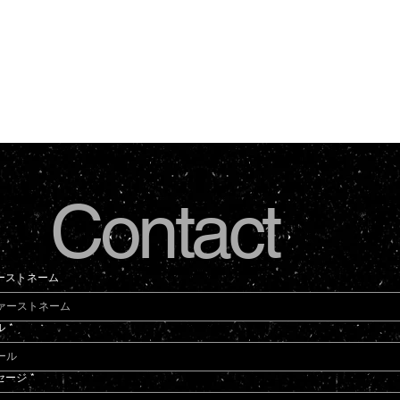
Contact
ーストネーム
ル
*
セージ
*