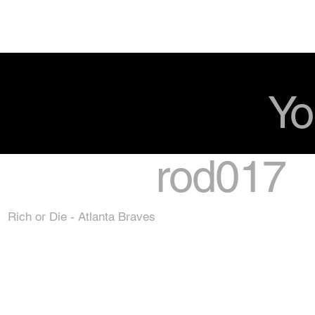
Yo
rod017
Rich or Die - Atlanta Braves