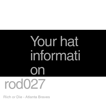
Your hat
informati
on
rod027
Rich or Die - Atlanta Braves