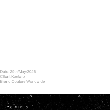
Date: 29th/May/2026
Client:Kentaro
Brand:Couture Worldwide
ファーストネーム