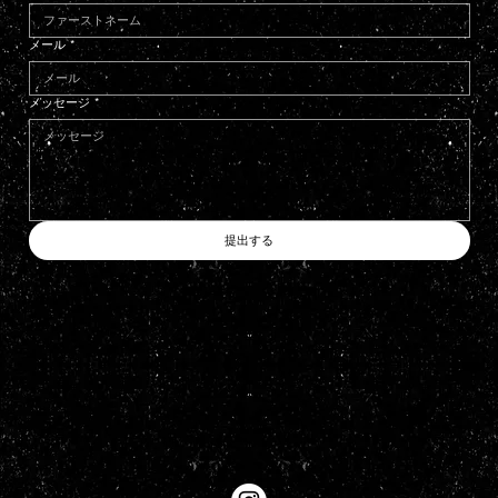
メール
*
メッセージ
*
提出する