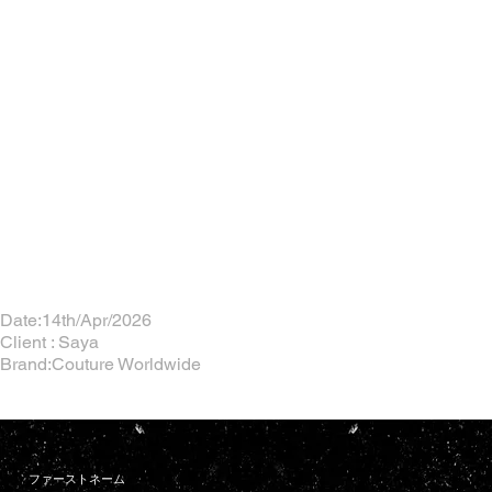
Date:14th/Apr/2026
Client : Saya
Brand:Couture Worldwide
ファーストネーム