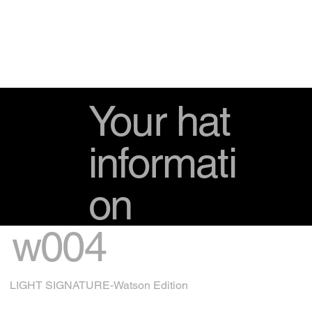
Your hat
informati
on
w004
LIGHT SIGNATURE-Watson Edition