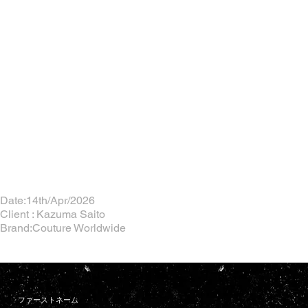
Date:14th/Apr/2026
Client : Kazuma Saito
Brand:Couture Worldwide
ファーストネーム