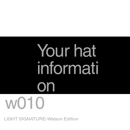
Your hat
informati
on
w010
LIGHT SIGNATURE-Watson Edition