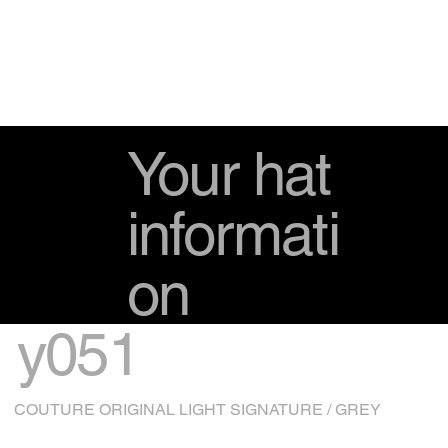
Your hat
informati
on
y051
COUTURE ORIGINAL LIGHT SIGNATURE / GREY