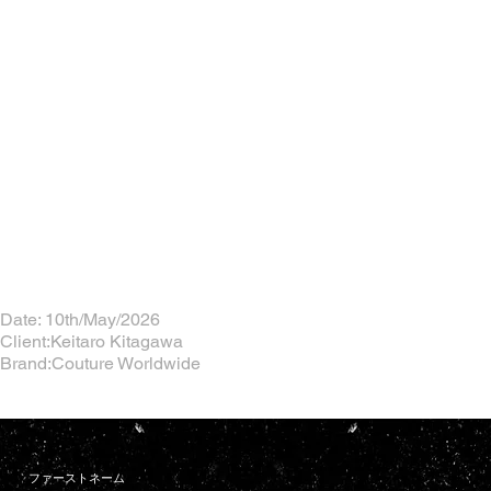
Date: 10th/May/2026
Client:Keitaro Kitagawa
Brand:Couture Worldwide
ファーストネーム