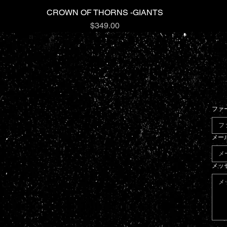
CROWN OF THORNS -GIANTS
クイックビュー
価格
$349.00
ファ
メー
メッ