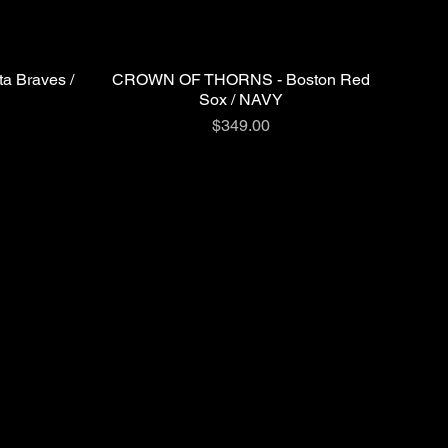
 Braves /
CROWN OF THORNS - Boston Red
クイックビュー
Sox / NAVY
価格
$349.00