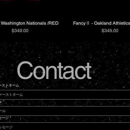
 Washington Nationals /RED
FancyⅡ - Oakland Athletics
クイックビュー
クイックビュー
価格
価格
$349.00
$349.00
Contact
ーストネーム
ル
*
セージ
*