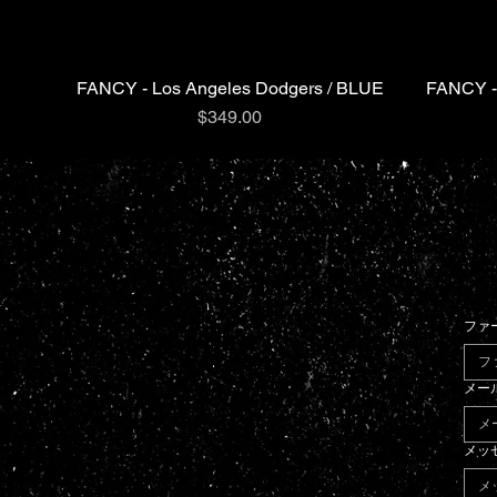
FANCY - Los Angeles Dodgers / BLUE
FANCY -
クイックビュー
価格
$349.00
ファ
メー
メッ