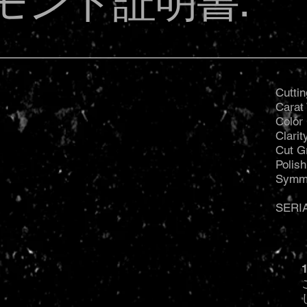
モンド証明書:
Cuttin
Carat 
Color
Clari
Cut G
Polis
Symm
SERI