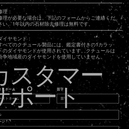
修理：
修理が必要な場合は、下記のフォームからご連絡くだ
さい。1年以内の石材除去修理は無料です。
ダイヤモンド：
すべてのクチュール製品には、鑑定書付きの1カラッ
トのダイヤモンドが使用されています。クチュールは
紛争地域産のダイヤモンドを使用していません。
カスタマー
サポート
ストネーム
苗字
*
ージ
*