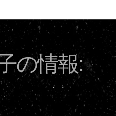
USD
子の情報: