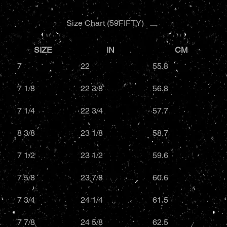
Size Chart (59FIFTY)
SIZE
IN
CM
7
22
55.8
7 1/8
22 3/8
56.8
7 1/4
22 3/4
57.7
8 3/8
23 1/8
58.7
7 1/2
23 1/2
59.6
7 5/8
23 7/8
60.6
7 3/4
24 1/4
61.5
7 7/8
24 5/8
62.5