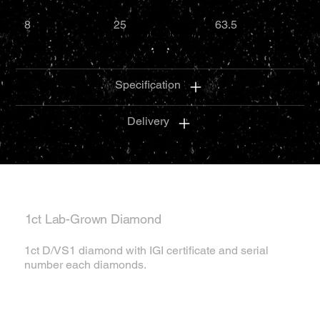
8
25
63.5
Specification
Delivery
1ct Lab-Grown Diamond
1ct D/VS1 diamond with IGI certificate and serial
number each diamonds.