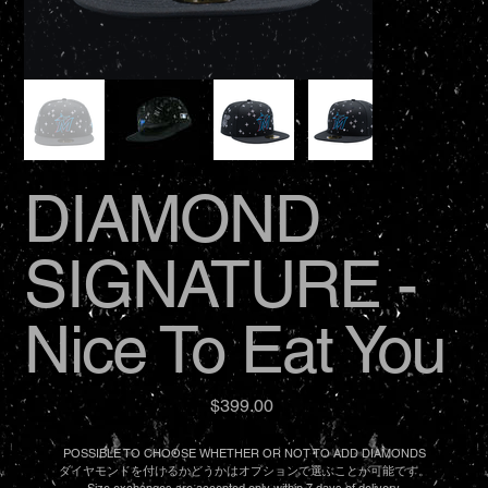
DIAMOND
SIGNATURE -
Nice To Eat You
価
$399.00
格
POSSIBLE TO CHOOSE WHETHER OR NOT TO ADD DIAMONDS
ダイヤモンドを付けるかどうかはオプションで選ぶことが可能です。