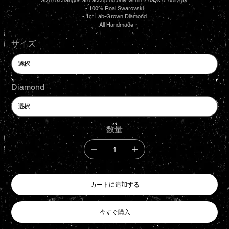
Size exchanges are accepted only within 7 days of delivery.
- 100% Real Swarovski
- 1ct Lab-Grown Diamond
- All Handmade
サイズ
Diamond
数量
カートに追加する
今すぐ購入