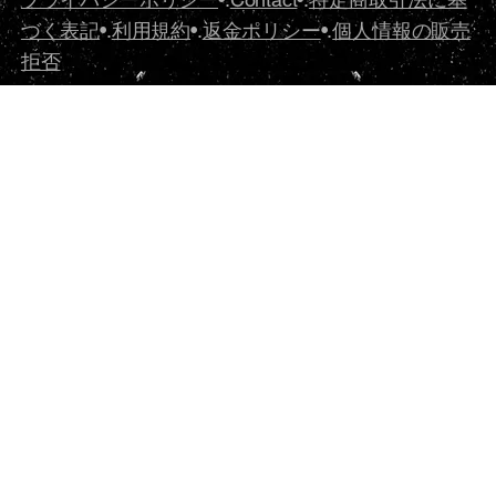
づく表記
•.
利用規約
•.
返金ポリシー
•.
個人情報の販売
拒否