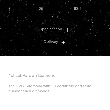
8
25
63.5
Specification
Delivery
1ct Lab-Grown Diamond
1ct D/VS1 diamond with IGI certificate and serial
number each diamonds.