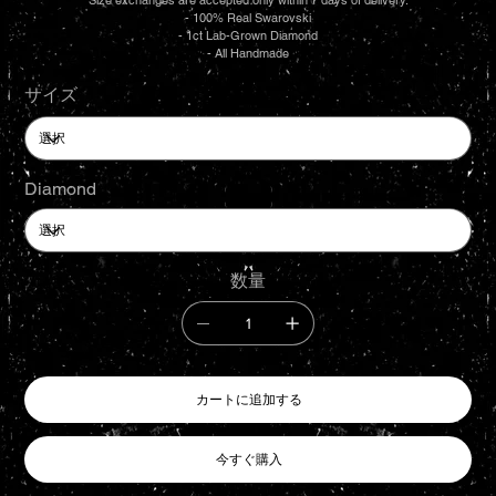
Size exchanges are accepted only within 7 days of delivery.
- 100% Real Swarovski
- 1ct Lab-Grown Diamond
- All Handmade
サイズ
Diamond
数量
カートに追加する
今すぐ購入