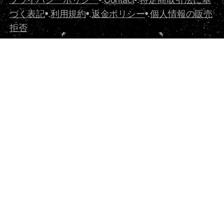
づく表記
•.
利用規約
•.
返金ポリシー
•.
個人情報の販売
拒否