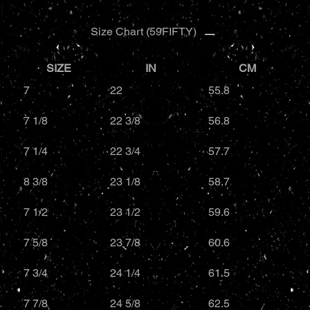
Size Chart (59FIFTY)
SIZE
IN
CM
7
22
55.8
7 1/8
22 3/8
56.8
7 1/4
22 3/4
57.7
8 3/8
23 1/8
58.7
7 1/2
23 1/2
59.6
7 5/8
23 7/8
60.6
7 3/4
24 1/4
61.5
7 7/8
24 5/8
62.5