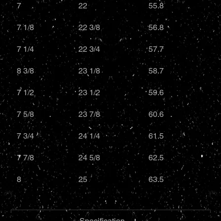
7
22
55.8
7 1/8
22 3/8
56.8
7 1/4
22 3/4
57.7
8 3/8
23 1/8
58.7
7 1/2
23 1/2
59.6
7 5/8
23 7/8
60.6
7 3/4
24 1/4
61.5
7 7/8
24 5/8
62.5
8
25
63.5
Specification