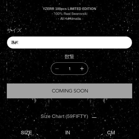
YZERR 100pcs LIMITED EDITION
- 100% Real Swarovski
- All Handmade
サイズ
数量
COMING SOON
Size Chart (59FIFTY)
SIZE
IN
CM