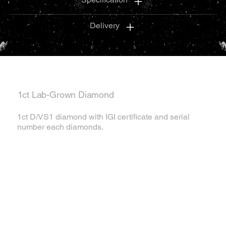
Delivery
1ct Lab-Grown Diamond
1ct D/VS1 diamond with IGI certificate and serial
number each diamonds.