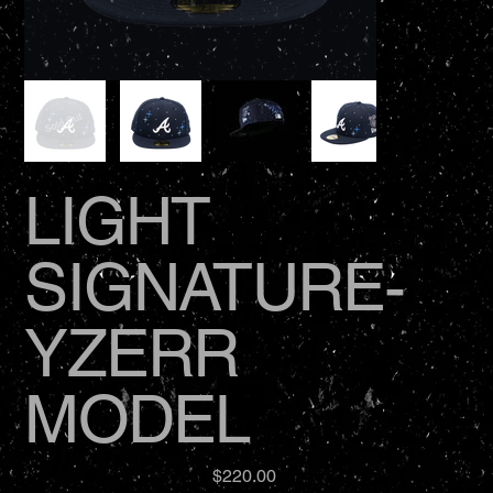
LIGHT
SIGNATURE-
YZERR
MODEL
価
$220.00
格