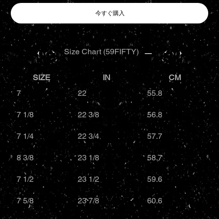
今すぐ購入
Size Chart (59FIFTY)
SIZE
IN
CM
7
22
55.8
7 1/8
22 3/8
56.8
7 1/4
22 3/4
57.7
8 3/8
23 1/8
58.7
7 1/2
23 1/2
59.6
7 5/8
23 7/8
60.6