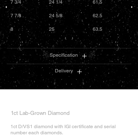
7 3/4
24 1/4
61.5
7 7/8
24 5/8
62.5
8
25
63.5
Specification
Delivery
1ct Lab-Grown Diamond
1ct D/VS1 diamond with IGI certificate and serial
number each diamonds.