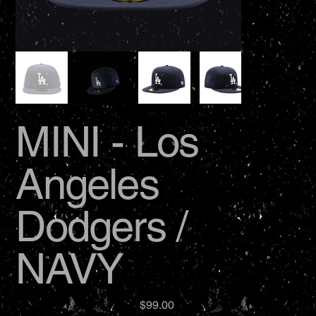
MINI - Los
Angeles
Dodgers /
NAVY
価
$99.00
格