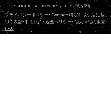
2025 COUTURE WORLDWIDEのすべての権利を保有
プライバシーポリシー
•.
Contact
•.
特定商取引法に基
づく表記
•.
利用規約
•.
返金ポリシー
•.
個人情報の販売
拒否